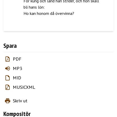
För kung och land han strider, och hon skall
bli hans lön:
Ho kan honom då övervinna?
Spara
PDF
MP3
MID
MUSICXML
Skriv ut
Kompositör