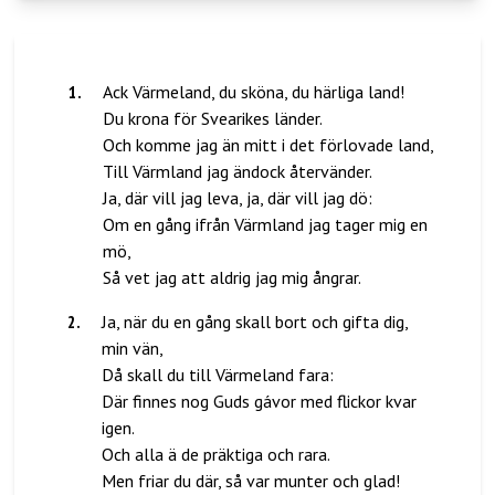
1
.
Ack Värmeland, du sköna, du härliga land!
Du krona för Svearikes länder.
Och komme jag än mitt i det förlovade land,
Till Värmland jag ändock återvänder.
Ja, där vill jag leva, ja, där vill jag dö:
Om en gång ifrån Värmland jag tager mig en
mö,
2
.
Ja, när du en gång skall bort och gifta dig,
min vän,
Då skall du till Värmeland fara:
Där finnes nog Guds gávor med flickor kvar
igen.
Och alla ä de präktiga och rara.
Men friar du där, så var munter och glad!