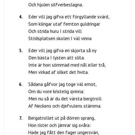
4
.
Eder vill jag gifva ett förgyllande svärd,
Som klingar utaf femton guldringar
Och strida huru I strida vill
5
.
Eder vill jag gifva en skjorta så ny
Den bästa I lysten att slita.
Inte är hon sömmad med nål eller trå,
6
.
Sådana gåfvor jag toge väl emot,
Om du vore kristelig qvinna;
Men nu så är du det värsta bergtroll
7
.
Bergatrollet ut på dörren sprang,
Hon rister och jämrar sig svåra:
Hade jag fått den fager ungersvän,