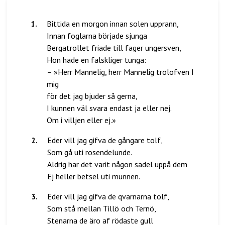
1
.
Bittida en morgon innan solen upprann,
Innan foglarna började sjunga
Bergatrollet friade till fager ungersven,
Hon hade en falskliger tunga:
– »Herr Mannelig, herr Mannelig trolofven I
mig
för det jag bjuder så gerna,
I kunnen väl svara endast ja eller nej.
2
.
Eder vill jag gifva de gångare tolf,
Som gå uti rosendelunde.
Aldrig har det varit någon sadel uppå dem
3
.
Eder vill jag gifva de qvarnarna tolf,
Som stå mellan Tillö och Ternö,
Stenarna de äro af rödaste gull