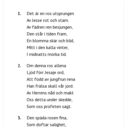
1
.
Det är en ros utsprungen
Av Jesse rot och stam.
Av fädren ren besjungen,
Den står i tiden fram,
En blomma skär och blid,
Mitt i den kalla vinter,
2
.
Om denna ros allena
Ljöd förr Jesaje ord,
Att född av jungfrun rena
Han frälsa skall vår jord.
Av Herrens nåd och makt
Oss detta under skedde,
3
.
Den späda rosen fina,
Som doftar salighet,