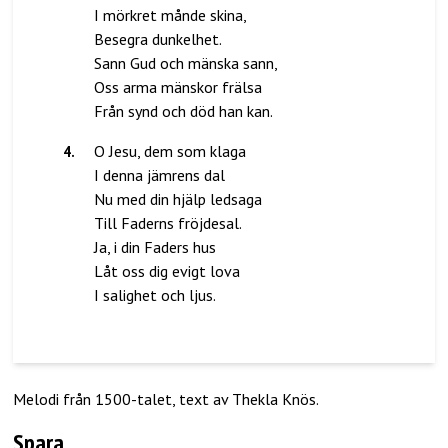
I mörkret månde skina,
Besegra dunkelhet.
Sann Gud och mänska sann,
Oss arma mänskor frälsa
4
.
O Jesu, dem som klaga
I denna jämrens dal
Nu med din hjälp ledsaga
Till Faderns fröjdesal.
Ja, i din Faders hus
Låt oss dig evigt lova
I salighet och ljus.
Melodi från 1500-talet, text av Thekla Knös.
Spara