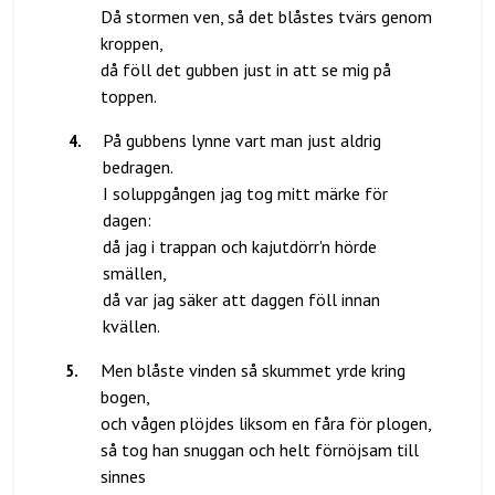
Då stormen ven, så det blåstes tvärs genom
kroppen,
då föll det gubben just in att se mig på
4
.
På gubbens lynne vart man just aldrig
bedragen.
I soluppgången jag tog mitt märke för
dagen:
då jag i trappan och kajutdörr'n hörde
smällen,
då var jag säker att daggen föll innan
5
.
Men blåste vinden så skummet yrde kring
bogen,
och vågen plöjdes liksom en fåra för plogen,
så tog han snuggan och helt förnöjsam till
sinnes