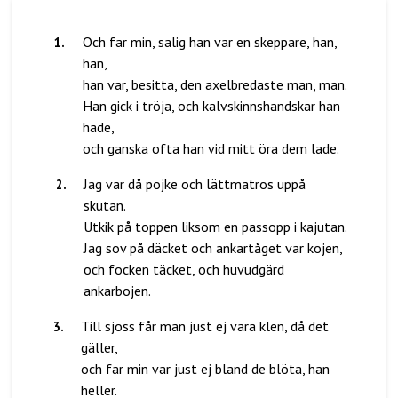
1
.
Och far min, salig han var en skeppare, han,
han,
han var, besitta, den axelbredaste man, man.
Han gick i tröja, och kalvskinnshandskar han
hade,
2
.
Jag var då pojke och lättmatros uppå
skutan.
Utkik på toppen liksom en passopp i kajutan.
Jag sov på däcket och ankartåget var kojen,
och focken täcket, och huvudgärd
3
.
Till sjöss får man just ej vara klen, då det
gäller,
och far min var just ej bland de blöta, han
heller.