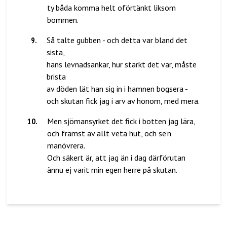
ty båda komma helt oförtänkt liksom
9
.
Så talte gubben - och detta var bland det
sista,
hans levnadsankar, hur starkt det var, måste
brista
av döden lät han sig in i hamnen bogsera -
10
.
Men sjömansyrket det fick i botten jag lära,
och främst av allt veta hut, och se'n
manövrera.
Och säkert är, att jag än i dag därförutan
ännu ej varit min egen herre på skutan.