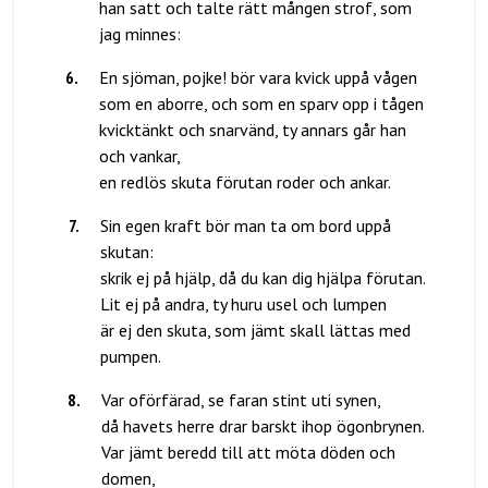
han satt och talte rätt mången strof, som
6
.
En sjöman, pojke! bör vara kvick uppå vågen
som en aborre, och som en sparv opp i tågen
kvicktänkt och snarvänd, ty annars går han
och vankar,
7
.
Sin egen kraft bör man ta om bord uppå
skutan:
skrik ej på hjälp, då du kan dig hjälpa förutan.
Lit ej på andra, ty huru usel och lumpen
är ej den skuta, som jämt skall lättas med
8
.
Var oförfärad, se faran stint uti synen,
då havets herre drar barskt ihop ögonbrynen.
Var jämt beredd till att möta döden och
domen,