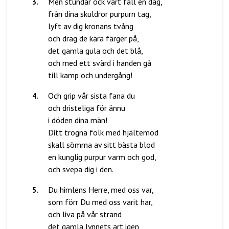
3
.
Men stundar ock vårt fall en dag,
från dina skuldror purpurn tag,
lyft av dig kronans tvång
och drag de kära färger på,
det gamla gula och det blå,
och med ett svärd i handen gå
4
.
Och grip vår sista fana du
och dristeliga för ännu
i döden dina män!
Ditt trogna folk med hjältemod
skall sömma av sitt bästa blod
en kunglig purpur varm och god,
5
.
Du himlens Herre, med oss var,
som förr Du med oss varit har,
och liva på vår strand
det gamla lynnets art igen