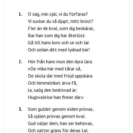
1
.
O säg, min själ, vi du förfäras?
Vi suckar du så djupt, mitt bröst?
Fler än de kval, som dig beskäras,
Bar han som dig har återlöst.
Gå till hans kors och se och lär
2
.
Hör från hans mun den dyra lära:
»De vilka här med tårar så,
De skola där med fröjd uppskära
Och himmelriket ärva få,
Ja, salig den bedrövad är:
3
.
Som guldet genom elden prövas,
Så själen prövas genom kval.
Gud väljer dem, han ser behövas,
Och sätter gräns för deras tal.