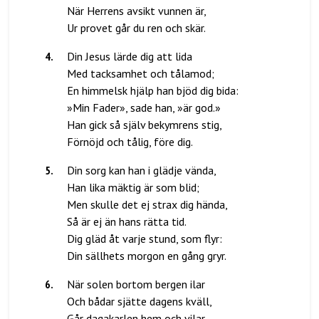
När Herrens avsikt vunnen är,
4
.
Din Jesus lärde dig att lida
Med tacksamhet och tålamod;
En himmelsk hjälp han bjöd dig bida:
»Min Fader», sade han, »är god.»
Han gick så själv bekymrens stig,
5
.
Din sorg kan han i glädje vända,
Han lika mäktig är som blid;
Men skulle det ej strax dig hända,
Så är ej än hans rätta tid.
Dig gläd åt varje stund, som flyr:
6
.
När solen bortom bergen ilar
Och bådar sjätte dagens kväll,
Går dagakarlen hem och vilar